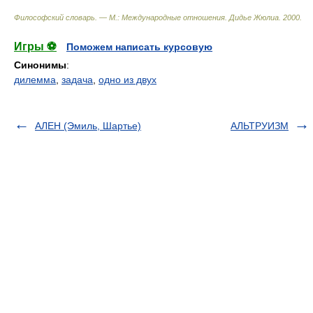
Философский словарь. — М.: Международные отношения
.
Дидье Жюлиа
.
2000
.
Игры ⚽
Поможем написать курсовую
Синонимы
:
дилемма
,
задача
,
одно из двух
АЛЕН (Эмиль, Шартье)
АЛЬТРУИЗМ